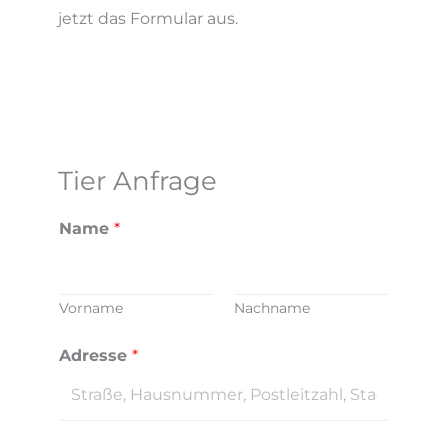
jetzt das Formular aus.
Tier Anfrage
I
Name
*
h
r
e
Vorname
Nachname
E
-
Adresse
*
M
a
i