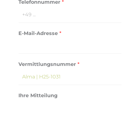
Telefonnummer
*
l
-
A
d
E-Mail-Adresse
*
r
e
s
s
Vermittlungsnummer
*
e
A
d
Ihre Mitteilung
r
e
s
s
e