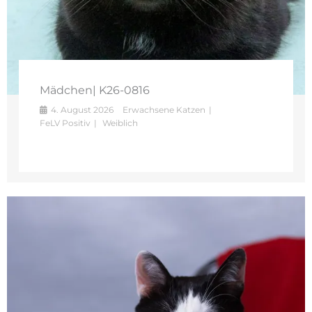
Mädchen| K26-0816
4. August 2026
Erwachsene Katzen
FeLV Positiv
Weiblich