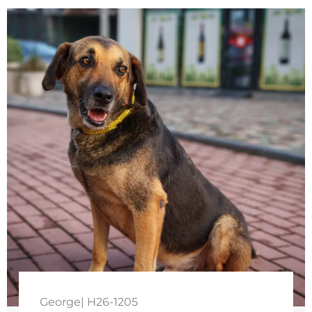
George| H26-1205