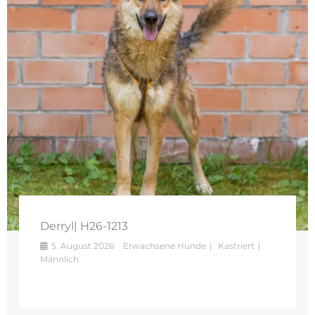
Derryl| H26-1213
5. August 2026
Erwachsene Hunde
Kastriert
Männlich