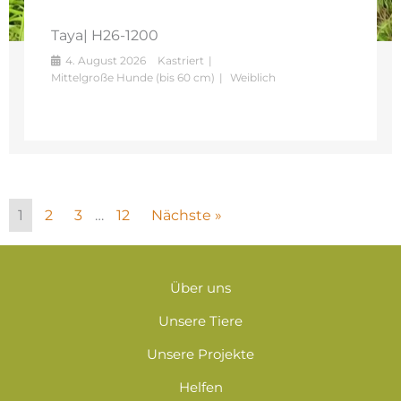
Taya| H26-1200
4. August 2026
Kastriert
Mittelgroße Hunde (bis 60 cm)
Weiblich
1
2
3
…
12
Nächste »
Über uns
Unsere Tiere
Unsere Projekte
Helfen