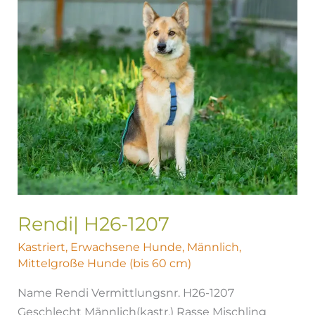
1207
Rendi| H26-1207
Kastriert
,
Erwachsene Hunde
,
Männlich
,
Mittelgroße Hunde (bis 60 cm)
Name Rendi Vermittlungsnr. H26-1207
Geschlecht Männlich(kastr.) Rasse Mischling