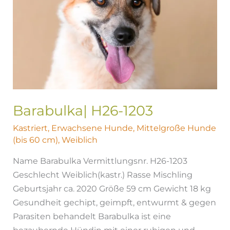
Barabulka| H26-1203
Kastriert
,
Erwachsene Hunde
,
Mittelgroße Hunde
(bis 60 cm)
,
Weiblich
Name Barabulka Vermittlungsnr. H26-1203
Geschlecht Weiblich(kastr.) Rasse Mischling
Geburtsjahr ca. 2020 Größe 59 cm Gewicht 18 kg
Gesundheit gechipt, geimpft, entwurmt & gegen
Parasiten behandelt Barabulka ist eine
bezaubernde Hündin mit einer ruhigen und