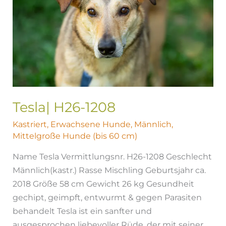
Tesla| H26-1208
Kastriert
,
Erwachsene Hunde
,
Männlich
,
Mittelgroße Hunde (bis 60 cm)
Name Tesla Vermittlungsnr. H26-1208 Geschlecht
Männlich(kastr.) Rasse Mischling Geburtsjahr ca.
2018 Größe 58 cm Gewicht 26 kg Gesundheit
gechipt, geimpft, entwurmt & gegen Parasiten
behandelt Tesla ist ein sanfter und
ausgesprochen liebevoller Rüde, der mit seiner