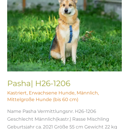
Pasha| H26-1206
Kastriert
,
Erwachsene Hunde
,
Männlich
,
Mittelgroße Hunde (bis 60 cm)
Name Pasha Vermittlungsnr. H26-1206
Geschlecht Männlich(kastr.) Rasse Mischling
Geburtsjahr ca. 2021 Größe 55 cm Gewicht 22 kg