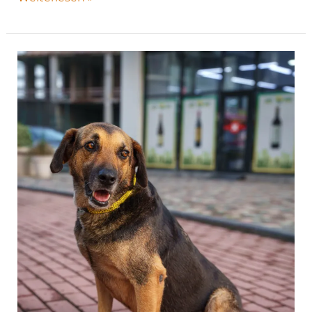
George|
H26-
1205