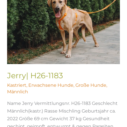
Jerry| H26-1183
Kastriert
,
Erwachsene Hunde
,
Große Hunde
,
Männlich
Name Jerry Vermittlungsnr. H26-1183 Geschlecht
Männlich(kastr.) Rasse Mischling Geburtsjahr ca.
2022 Größe 69 cm Gewicht 37 kg Gesundheit
gechipt, geimpft, entwurmt & gegen Parasiten