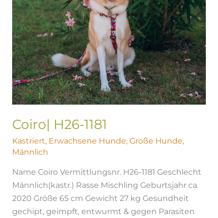
Coiro| H26-1181
Kastriert
,
Erwachsene Hunde
,
Große Hunde
,
Männlich
Name Coiro Vermittlungsnr. H26-1181 Geschlecht
Männlich(kastr.) Rasse Mischling Geburtsjahr ca.
2020 Größe 65 cm Gewicht 27 kg Gesundheit
gechipt, geimpft, entwurmt & gegen Parasiten