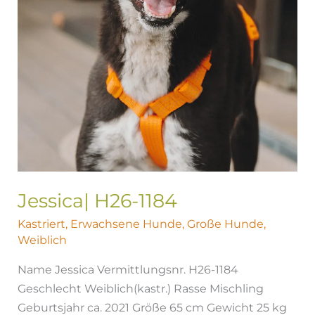
Jessica| H26-1184
Kastriert
,
Erwachsene Hunde
,
Große Hunde
,
Weiblich
Name Jessica Vermittlungsnr. H26-1184
Geschlecht Weiblich(kastr.) Rasse Mischling
Geburtsjahr ca. 2021 Größe 65 cm Gewicht 25 kg