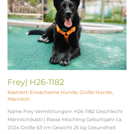
Frey| H26-1182
Kastriert
,
Erwachsene Hunde
,
Große Hunde
,
Männlich
Name Frey Vermittlungsnr. H26-1182 Geschlecht
Männlich(kastr.) Rasse Mischling Geburtsjahr ca.
2024 Größe 63 cm Gewicht 25 kg Gesundheit