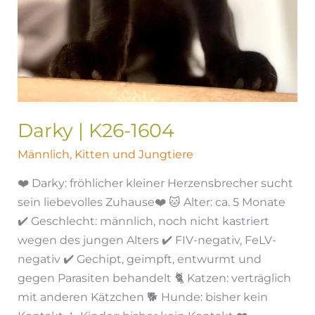
Darky | K26-1604
Männlich
,
Kitten und Jungtiere
❤️ Darky: fröhlicher kleiner Herzensbrecher sucht
sein liebevolles Zuhause❤️ 🐱 Alter: ca. 5 Monate
✔️ Geschlecht: männlich, noch nicht kastriert
wegen des jungen Alters ✔️ FIV-negativ, FeLV-
negativ ✔️ Gechipt, geimpft, entwurmt und
gegen Parasiten behandelt 🐈 Katzen: verträglich
mit anderen Kätzchen 🐕 Hunde: bisher kein