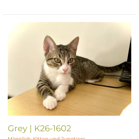
Grey
|
K26-
1602
Grey | K26-1602
Männlich
,
Kitten und Jungtiere