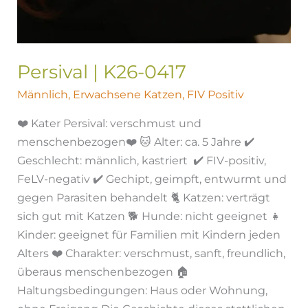
Persival | K26-0417
Männlich
,
Erwachsene Katzen
,
FIV Positiv
❤️ Kater Persival: verschmust und
menschenbezogen❤️ 🐱 Alter: ca. 5 Jahre ✔️
Geschlecht: männlich, kastriert ✔️ FIV-positiv,
FeLV-negativ ✔️ Gechipt, geimpft, entwurmt und
gegen Parasiten behandelt 🐈 Katzen: verträgt
sich gut mit Katzen 🐕 Hunde: nicht geeignet 👧
Kinder: geeignet für Familien mit Kindern jeden
Alters ❤️ Charakter: verschmust, sanft, freundlich,
überaus menschenbezogen 🏠
Haltungsbedingungen: Haus oder Wohnung,