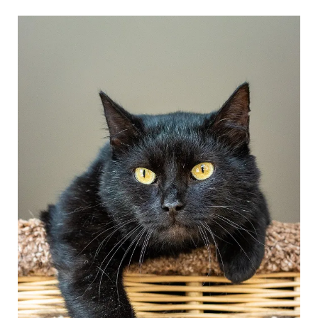
Kubic
|
K26-
0605