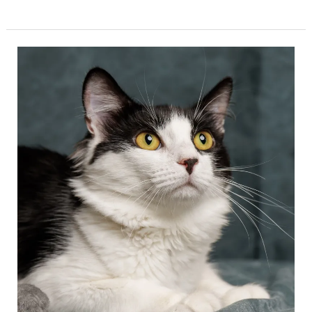
Kay
|
K26-
1303