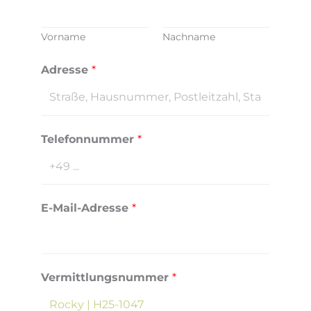
Vorname
Nachname
Adresse
*
V
Telefonnummer
*
e
r
m
i
E-Mail-Adresse
*
t
t
l
Vermittlungsnummer
*
u
n