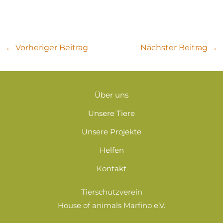
-
A
d
r
←
Vorheriger Beitrag
Nächster Beitrag
→
e
s
s
e
Über uns
V
Unsere Tiere
e
Unsere Projekte
r
m
Helfen
i
Kontakt
t
t
Tierschutzverein
l
House of animals Marfino e.V.
u