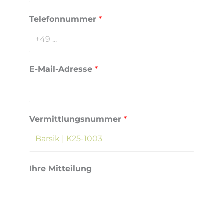
Telefonnummer
*
E-Mail-Adresse
*
Vermittlungsnummer
*
E
Ihre Mitteilung
-
M
a
i