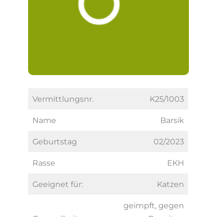
Vermittlungsnr.
K25/1003
Name
Barsik
Geburtstag
02/2023
Rasse
EKH
Geeignet für:
Katzen
geimpft, gegen