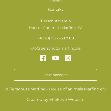
Helfen
f
Kontakt
o
n
Tierschutzverein
n
House of animals Marfino e.V.
u
+49 (0) 15223592589
m
m
info@tierschutz-marfino.de
e
r
Jetzt spenden
© Tierschutz Marfino - House of animals Marfino e.V.
Created by
Effektive Website