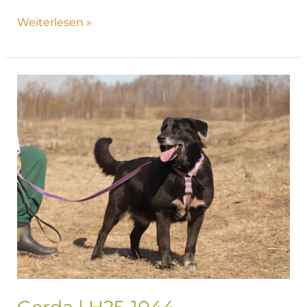
Weiterlesen »
Gerda
|
H25-
1044