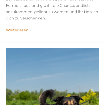
Formular aus und gib ihr die Chance, endlich
anzukommen, geliebt zu werden und ihr Herz an
dich zu verschenken.
Weiterlesen »
Madesta
|
H25-
1037