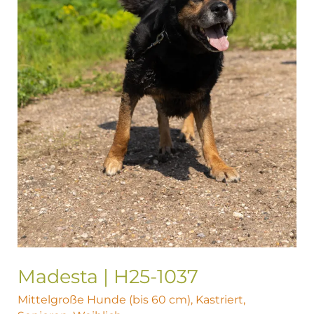
Madesta | H25-1037
Mittelgroße Hunde (bis 60 cm)
,
Kastriert
,